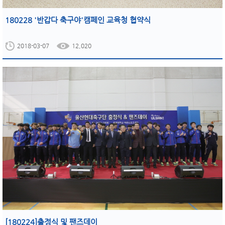
180228 '반갑다 축구야'캠페인 교육청 협약식
2018-03-07
12,020
[180224]출정식 및 팬즈데이