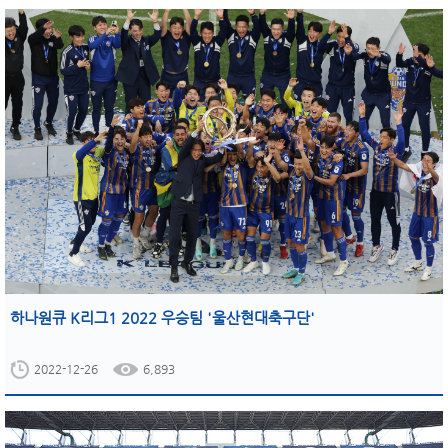
하나원큐 K리그1 2022 우승팀 '울산현대축구단'
2022-12-26
6,893