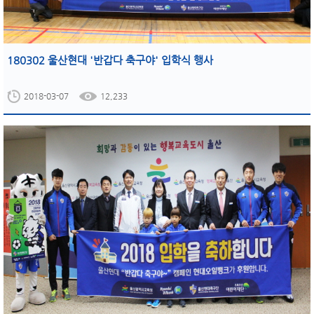
180302 울산현대 '반갑다 축구야' 입학식 행사
2018-03-07
12,233