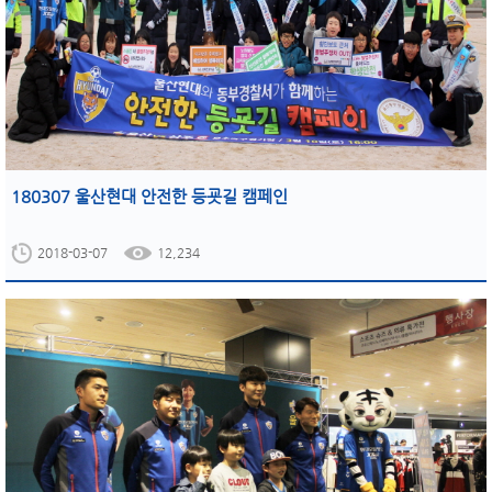
180307 울산현대 안전한 등굣길 캠페인
2018-03-07
12,234