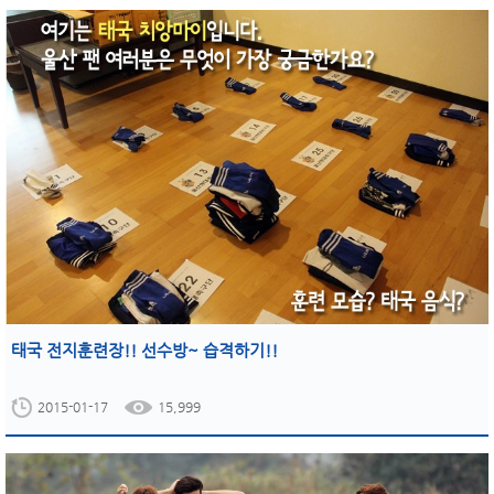
태국 전지훈련장!! 선수방~ 습격하기!!
2015-01-17
15,999