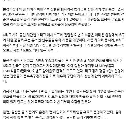
홈경기장에서 팬 서비스 차원으로 진행된 행사에서 참가금을 받는 이례적인 결정이었지
만, 울산 구단은 이러한 결정에 대해 “행사의 가치를 높이고, 이에 대한 수익을 환원해 선
순환 구조를 만들기 위한 선택”이라고 팬들에게 설명했다. 이에 팬들도 호응해 주었으며
결국 이전과 같은 뜨거운 참여율로 행사들이 성황리에 진행됐다.
K리그 사회 공헌 재단인 ‘K리그 어시스트’에 전달될 이번 기부금은 어려운 환경에서 축구
에 대한 꿈을 키우는 유소년 선수들을 위해 사용될 예정이다. 시즌 개막과 동시에, K리그
어시스트에 지난 시즌 MVP 상금을 전액 기탁한 조현우에 이어 울산에서 진행된 축구적
으로도 사회적으로도 의미 있는 기부다.
울산은 창단 첫 K리그1 3연속 우승과 더불어 두 시즌 연속 홈 30만 관중을 훌쩍 넘기며
K리그 전국구 인기 구단으로서 자리매김했다. 이에 덩달아 경기장 내 MD상품과
F&B(식음료)판매액, 이벤트 참여울도 급격히 오르고 있다. 리그 경기 평균 1만 8천명이
넘는 관중들이 문수축구경기장을 가득 채우며 구단의 가치 상승에 함께 이바지하고 있
다.
김광국 대표이사는 “구단과 팬들이 함께하는 기부다. 즐거움을 통해 기부를 하는 선순환
구조를 만들었다. 빅 크라운에서의 모든 활동과 재미가 팬들과 축구 산업, 사회 전반에
의미 있게 만드는 것이 목표다.”라고 이번 기부의 소감을 전했다.
한편, 울산은 올 시즌에도 홈경기 팬 사인회와 포토타임을 유료로 운영하고 있다. 올해
역시 시즌 종료 후 행사 수익금 전액을 도움이 필요한 곳에 기부할 예정이다.