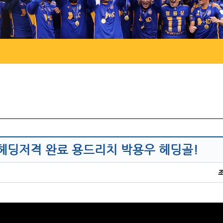
 헤딩저격 완료 용드리치 박용우 헤딩골!
조