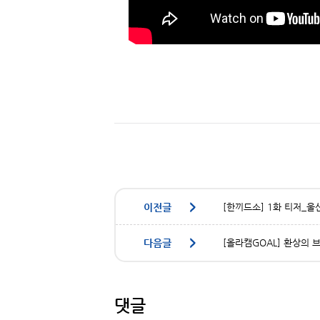
[한끼드소] 1화 티저_
[올라캠GOAL] 환상의 
댓글