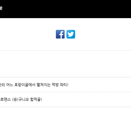
울산의 어느 호랑이굴에서 펼쳐지는 먹방 파티!
브로맨스 (승)규니오 합작골!