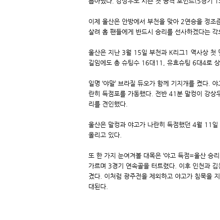
뽑아냈다. 강상우도 시즌 첫 공격 포인트(5경기 
이제 울산은 안방에서 부천을 맞아 2연승을 정조준
살려 홈 팬들에게 반드시 승리를 선사하겠다는 각
울산은 지난 3월 15일 부천과 K리그1 역사상 
길임에도 총 슈팅수 16대11, 유효슈팅 6대4로 
일명 ‘야말’ 브라질 듀오가 함께 기지개를 켰다. 
란히 득점포를 가동했다. 전반 41분 말컹이 강상
리를 견인했다.
울산은 말컹과 야고가 나란히 득점했던 4월 11일 인
올리고 있다.
또 한 가지 눈여겨볼 대목은 ‘야고 득점=울산 승리
가르며 3경기 연속골을 터트렸다. 이후 인천과 김
겼다. 이처럼 광주전을 제외하고 야고가 침묵을 지
대된다.