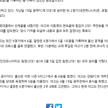
1도움)을 기록하는 등 수확이 많았던 원정길이었다.
하고 있다. 지난달 19일 광주FC에 5대1로 승리한 뒤 2경기(대전하나시티즌, 포항
오다.
첫 맞대결에서 선제골을 내줬지만, 야고와 이동경의 연속골에 힘입어 2대1 역전승을 거
상대를 압도했다. 당시 기억을 되살려 내용과 결과 모두 잡겠다는 목표다.
야고는 최근 9경기에서 6골, 말컹은 6경기에서 5골 1도움을 기록하며 울산 공격을 이
우의 크로스를 골로 연결했고, 후반 15분에는 교체 투입된 야고가 2분 만에 코너킥
천유나이티드 원정(2대1 승)과 5월 5일 김천 원정(2대1 승) 모두 승리를 거뒀다.
 공식’이다. 울산은 이번 시즌 K리그1에서 총 6승을 챙겼다. 야고는 강원FC와 개막
천을 상대로 득점하며 5승을 이끌었다. 야고는 4월 19일 광주전에서 휴식을 취했고
키거나 결장한 6경기에서 울산은 2무 4패로 고전했다. 그러나 현재 야고의 컨디션이