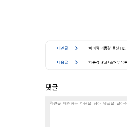
‘예비역 이동경’ 울산 H
‘이동경 넣고+조현우 막는
댓글