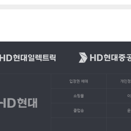
입장권 예매
개인정
쇼핑몰
이
클럽송
윤