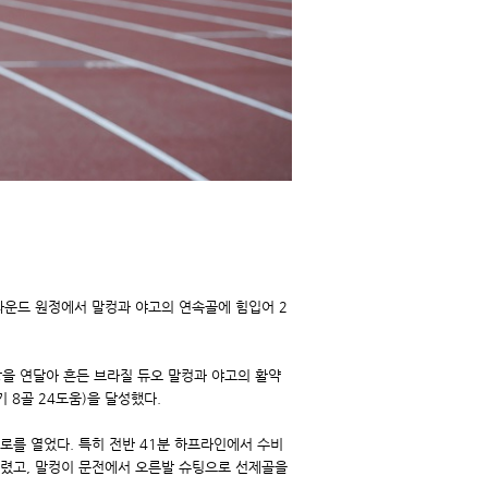
2라운드 원정에서 말컹과 야고의 연속골에 힘입어 2
골망을 연달아 흔든 브라질 듀오 말컹과 야고의 활약
기 8골 24도움)을 달성했다.
로를 열었다. 특히 전반 41분 하프라인에서 수비
올렸고, 말컹이 문전에서 오른발 슈팅으로 선제골을