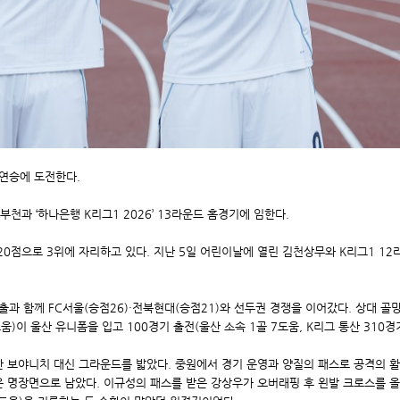
 연승에 도전한다.
부천과 ‘하나은행 K리그1 2026’ 13라운드 홈경기에 임한다.
 20점으로 3위에 자리하고 있다. 지난 5일 어린이날에 열린 김천상무와 K리그1 1
탈출과 함께 FC서울(승점26)·전북현대(승점21)와 선두권 경쟁을 이어갔다. 상대 
)이 울산 유니폼을 입고 100경기 출전(울산 소속 1골 7도움, K리그 통산 310경
 보야니치 대신 그라운드를 밟았다. 중원에서 경기 운영과 양질의 패스로 공격의 활
은 명장면으로 남았다. 이규성의 패스를 받은 강상우가 오버래핑 후 왼발 크로스를 