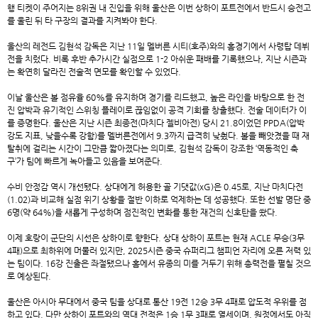
행 티켓이 주어지는 8위권 내 진입을 위해 울산은 이번 상하이 포트전에서 반드시 승전고
를 울린 뒤 타 구장의 결과를 지켜봐야 한다.
울산의 레전드 김현석 감독은 지난 11일 멜버른 시티(호주)와의 홈경기에서 사령탑 데뷔
전을 치렀다. 비록 후반 추가시간 실점으로 1-2 아쉬운 패배를 기록했으나, 지난 시즌과
는 확연히 달라진 전술적 면모를 확인할 수 있었다.
이날 울산은 볼 점유율 60%를 유지하며 경기를 리드했고, 높은 라인을 바탕으로 한 전
진 압박과 유기적인 스위칭 플레이로 끊임없이 공격 기회를 창출했다. 전술 데이터가 이
를 증명한다. 울산은 지난 시즌 최종전(마치다 젤비아전) 당시 21.8이었던 PPDA(압박
강도 지표, 낮을수록 강함)를 멜버른전에서 9.3까지 급격히 낮췄다. 볼을 빼앗겼을 때 재
탈취에 걸리는 시간이 그만큼 짧아졌다는 의미로, 김현석 감독이 강조한 ‘역동적인 축
구’가 팀에 빠르게 녹아들고 있음을 보여준다.
수비 안정감 역시 개선됐다. 상대에게 허용한 골 기댓값(xG)은 0.45로, 지난 마치다전
(1.02)과 비교해 실점 위기 상황을 절반 이하로 억제하는 데 성공했다. 또한 선발 명단 중
6명(약 64%)을 새롭게 구성하며 점진적인 변화를 통한 재건의 신호탄을 쐈다.
이제 호랑이 군단의 시선은 상하이로 향한다. 상대 상하이 포트는 현재 ACLE 무승(3무
4패)으로 최하위에 머물러 있지만, 2025시즌 중국 슈퍼리그 챔피언 자리에 오른 저력 있
는 팀이다. 16강 진출은 좌절됐으나 홈에서 유종의 미를 거두기 위해 총력전을 펼칠 것으
로 예상된다.
울산은 아시아 무대에서 중국 팀을 상대로 통산 19전 12승 3무 4패로 압도적 우위를 점
하고 있다. 다만 상하이 포트와의 역대 전적은 1승 1무 3패로 열세이며, 원정에서도 아직