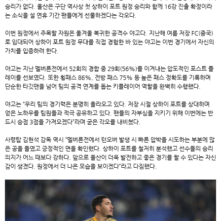
승리가 없다. 울산은 구단 역사상 첫 상하이 포트 원정 승리와 함께 16강 진출 확정이라
는 소식을 설 연휴 기간 팬들에게 선물하겠다는 각오다.
이번 원정에서 주목할 자원은 올겨울 복귀한 공격수 야고다. 지난해 여름 저장 FC(중국)
로 임대되어 상하이 포트 원정 무대를 직접 경험한 바 있는 야고는 이번 경기에서 자신의
가치를 입증하려 한다.
야고는 지난 멜버른전에서 52회의 경합 중 29회(56%)를 이겨내는 압도적인 포스트 플
레이를 선보였다. 또한 횡패스 86%, 전방 패스 75% 등 높은 패스 정확도를 기록하며
단순한 타깃맨을 넘어 팀의 공격 연계를 돕는 키플레이어 역할을 완벽히 수행했다.
야고는 “우리 팀의 경기력은 분명히 올라오고 있다. 저장 시절 상하이 포트를 상대하며
얻은 노하우를 팀원들과 적극 공유하고 있다. 팬들의 자부심을 지키기 위해 이번에는 반
드시 승점 3점을 가져오겠다”라며 굳은 각오를 내비쳤다.
사령탑 김현석 감독 역시 “멜버른전에서 턴오버 발생 시 빠른 압박을 시도하는 부분에 많
은 공을 들였고 긍정적인 면을 확인했다. 상하이 포트를 철저히 분석했고 선수들의 승리
의지가 어느 때보다 강하다. 앞으로 울산이 더욱 발전하고 좋은 경기를 할 수 있다는 자신
감이 생겼다. 원정에서 더 나은 모습을 보이겠다”라고 다짐했다.