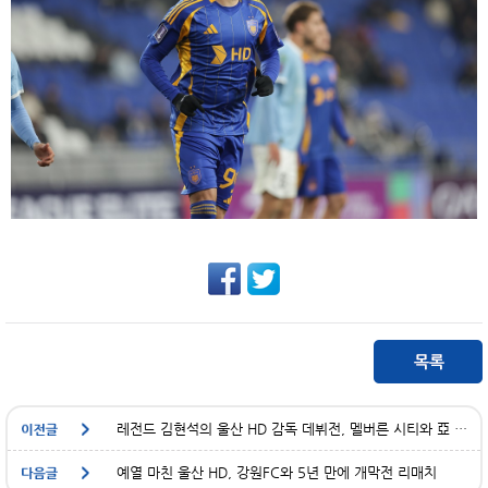
레전드 김현석의 울산 HD 감독 데뷔전, 멜버른 시티와 亞 무대 한판승부!
예열 마친 울산 HD, 강원FC와 5년 만에 개막전 리매치