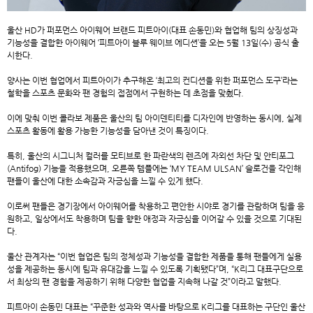
울산 HD가 퍼포먼스 아이웨어 브랜드 피트아이(대표 손동민)와 협업해 팀의 상징성과
기능성을 결합한 아이웨어 ‘피트아이 블루 웨이브 에디션’을 오는 5월 13일(수) 공식 출
시한다.
양사는 이번 협업에서 피트아이가 추구해온 ‘최고의 컨디션을 위한 퍼포먼스 도구’라는
철학을 스포츠 문화와 팬 경험의 접점에서 구현하는 데 초점을 맞췄다.
이에 맞춰 이번 콜라보 제품은 울산의 팀 아이덴티티를 디자인에 반영하는 동시에, 실제
스포츠 활동에 활용 가능한 기능성을 담아낸 것이 특징이다.
특히, 울산의 시그니처 컬러를 모티브로 한 파란색의 렌즈에 자외선 차단 및 안티포그
(Antifog) 기능을 적용했으며, 오른쪽 템플에는 ‘MY TEAM ULSAN’ 슬로건을 각인해
팬들이 울산에 대한 소속감과 자긍심을 느낄 수 있게 했다.
이로써 팬들은 경기장에서 아이웨어를 착용하고 편안한 시야로 경기를 관람하며 팀을 응
원하고, 일상에서도 착용하며 팀을 향한 애정과 자긍심을 이어갈 수 있을 것으로 기대된
다.
울산 관계자는 “이번 협업은 팀의 정체성과 기능성을 결합한 제품을 통해 팬들에게 실용
성을 제공하는 동시에 팀과 유대감을 느낄 수 있도록 기획됐다”며, “K리그 대표구단으로
서 최상의 팬 경험을 제공하기 위해 다양한 협업을 지속해 나갈 것”이라고 말했다.
피트아이 손동민 대표는 “꾸준한 성과와 역사를 바탕으로 K리그를 대표하는 구단인 울산