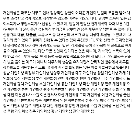
개인회생은 과도한 채무로 인해 정상적인 상환이 어려운 개인이 법원의 도움을 받아 채
무를 조정받고 경제적으로 재기할 수 있도록 마련된 제도입니다. 일정한 소득이 있는 급
여소득자나 영업소득자가 신청할 수 있으며, 법원이 인정한 변제계획에 따라 보통 3년
(일부는 최대 5년) 동안 성실하게 변제금을 납부하면 남은 채무는 면책받을 수 있습니다.
신용카드 대금, 대출금, 보증채무 등 대부분의 채무가 조정 대상에 포함될 수 있으며, 채
권자의 동의 없이도 절차가 진행될 수 있다는 점이 특징입니다. 또한 신청 후 금지명령이
나 중지명령이 내려지면 채권자의 독촉, 압류, 강제집행 등이 제한되어 안정적으로 변제
를 이어갈 수 있습니다. 다만 모든 신청이 인가되는 것은 아니며, 지속적인 소득이 있어
야 하고 재산, 부채 규모, 변제 능력 등을 종합적으로 심사받게 됩니다. 개인회생은 단순
히 빚을 줄이는 제도가 아니라 채무자의 생활을 유지하면서 합리적인 범위에서 채무를
상환하도록 지원하는 제도로, 경제적 재기를 희망하는 많은 이들이 활용하고 있습니다.
성남 개인회생
의정부 개인회생
남양주 개인회생
대구 개인회생
창원 개인회생
거제 개
인회생
일산 개인회생
부산 개인회생
인천 개인회생
천안 개인회생
파주 개인회생
김포
개인회생
평택 개인회생
부천 개인회생
동탄 개인회생
마산 개인회생
진주 개인회생
오
산 개인회생
춘천 개인회생
광주 이혼변호사
광주 개인회생
안산 개인회생
강릉 개인회
생
대전 이혼변호사
수원 이혼변호사
오산 개인회생
구미 개인회생
이천 개인회생
울산
개인회생
이혼변호사
청주 이혼변호사
인천 이혼변호사
청주 개인회생
김해 개인회생
의
정부 개인회생
원주 개인회생
대전 개인회생
용인 개인회생
수원 개인회생
부산 개인회
생
포항 개인회생
진주 개인회생
강남 개인회생
관악 개인회생