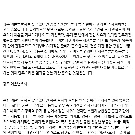
광주 이혼변호사
를 찾고 있다면 감정적인 판단보다 법적 절차와 권리를 먼저 이해하는
것이 중요합니다. 협의이혼은 부부가 모두 동의하는 경우 숙려기간을 거쳐 진행되며, 배
우자가 이혼을 거부하거나 외도, 가정폭력, 유기 등 법에서 정한 사유가 있다면 광주가정
법원을 통한 재판이혼이 가능합니다. 이혼 과정에서는 재산분할, 위자료, 양육권, 양육비
가 함께 결정되므로 초기부터 체계적인 준비가 필요합니다. 결혼 기간 동안 형성한 부동
산, 예금, 퇴직금, 연금 등은 상대방 명의라도 기여도를 인정받아 재산분할을 청구할 수
있으며, 혼인 파탄의 책임이 있는 배우자에게는 위자료도 청구할 수 있습니다. 광주 이혼
변호사는 증거 수집과 소장 작성, 조정 및 재판, 판결 이후 절차까지 전 과정을 지원하며
의뢰인의 권리를 효과적으로 보호합니다. 충분한 증거와 전략적인 대응을 바탕으로 준비
하는 것이 만족스러운 결과를 얻는 가장 중요한 첫걸음입니다.
광주 이혼변호사
수원 이혼변호사
를 찾고 있다면 이혼 절차와 권리를 먼저 정확히 이해하는 것이 중요합
니다. 협의이혼은 부부가 모두 동의할 경우 숙려기간을 거쳐 진행되지만, 배우자가 거부
하거나 외도·가정폭력·유기 등 법에서 정한 사유가 있다면 수원지방법원을 통한 재판이
혼이 가능합니다. 이혼 과정에서는 재산분할, 위자료, 양육권, 양육비가 함께 결정되므로
초기부터 체계적인 준비가 필요합니다. 특히 결혼 기간 동안 형성한 부동산, 예금, 퇴직
금, 연금 등은 상대방 명의라도 기여도를 인정받아 분할을 청구할 수 있으며, 혼인 파탄
의 책임이 있는 배우자에게는 위자료도 청구할 수 있습니다. 수원 이혼변호사는 증거 확