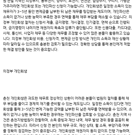
원 관할 지역인 의정부시, 동두천시, 양주시, 포천시, 연천군, 남양주시, 구리시, 가평군
거주자라면 개인회생 또는 개인파산 신청이 가능합니다. 개인회생은 일정한 소득이 있는
채무자가 3~5년 동안 변제금을 납부한 뒤 남은 채무를 탕감받는 제도이며, 개인파산은
소득이 없거나 상환 능력이 부족한 경우 면책을 통해 채무 부담을 해소할 수 있습니다. 의
정부 개인회생 절차는 신청서 제출, 금지명령, 개시결정, 인가결정, 면책 순으로 진행되
며, 금지명령이 내려지면 채권자의 독촉과 압류가 중단됩니다. 또한 신용대출, 카드대금,
사채, 통신비, 사업자 채무 등 다양한 채무를 조정할 수 있어 많은 분들이 활용하고 있습
니다. 의정부 개인회생 비용, 신청자격, 변제금 산정 방식은 개인의 소득과 재산 상황에
따라 달라질 수 있으므로 충분한 검토가 필요합니다. 정확한 상담을 통해 본인에게 적합
한 해결 방안을 찾는 것이 중요합니다.
의정부 개인회생
춘천 개인회생
은 과도한 채무로 정상적인 상환이 어려운 분들이 법원의 절차를 통해 채
무 부담을 줄이고 경제적 재기를 준비할 수 있는 제도입니다. 일정한 소득이 있다면 개인
회생을 통해 3~5년간 변제 가능한 금액을 납부한 뒤 남은 채무를 면책받을 수 있으며, 소
득이 없거나 상환 능력이 부족한 경우에는 개인파산을 검토할 수 있습니다. 춘천 지역 사
건은 춘천지방법원이 관할하며, 소득 증빙과 재산 내역, 채무 발생 경위 등을 꼼꼼히 확
인하는 편입니다. 따라서 신청 전 본인의 채무 규모, 재산 상태, 월 소득, 부양가족 여부
를 정확히 점검하는 것이 중요합니다. 개인회생은 채권자의 동의 없이도 진행 가능하며,