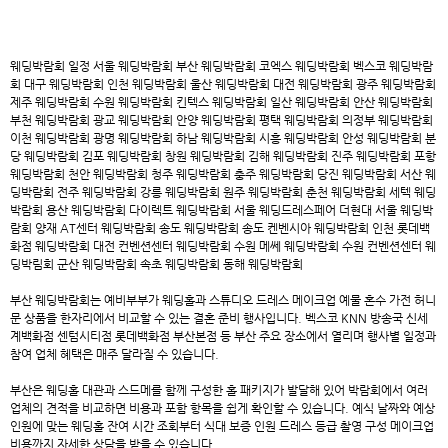
웨딩박람회 일정
서울 웨딩박람회
부산 웨딩박람회
코엑스 웨딩박람회
벡스코 웨딩박람
회
대구 웨딩박람회
인천 웨딩박람회
울산 웨딩박람회
대전 웨딩박람회
광주 웨딩박람회
제주 웨딩박람회
수원 웨딩박람회
킨텍스 웨딩박람회
일산 웨딩박람회
안산 웨딩박람회
부천 웨딩박람회
광교 웨딩박람회
안양 웨딩박람회
평택 웨딩박람회
의정부 웨딩박람회
이천 웨딩박람회
광명 웨딩박람회
하남 웨딩박람회
시흥 웨딩박람회
안성 웨딩박람회
분
당 웨딩박람회
김포 웨딩박람회
창원 웨딩박람회
김해 웨딩박람회
진주 웨딩박람회
포항
웨딩박람회
천안 웨딩박람회
청주 웨딩박람회
충주 웨딩박람회
당진 웨딩박람회
서산 웨
딩박람회
전주 웨딩박람회
강릉 웨딩박람회
원주 웨딩박람회
춘천 웨딩박람회
세텍 웨딩
박람회
용산 웨딩박람회
다이렉트 웨딩박람회
서울 웨딩드레스페어
더현대 서울 웨딩박
람회
양재 AT센터 웨딩박람회
송도 웨딩박람회
송도 켄벤시아 웨딩박람회
인천 롯데백
화점 웨딩박람회
대전 컨벤션센터 웨딩박람회
수원 메쎄 웨딩박람회
수원 컨벤션센터 웨
딩박림회
군산 웨딩박람회
속초 웨딩박람회
동해 웨딩박람회
부산 웨딩박람회
는 예비부부가 웨딩홀과 스튜디오 드레스 메이크업 예물 혼수 가전 허니
문 상품을 한자리에서 비교할 수 있는 결혼 준비 행사입니다. 벡스코 KNN 방송국 신세
계백화점 센텀시티점 롯데백화점 부산본점 등 부산 주요 장소에서 열리며 행사별 일정과
참여 업체 혜택은 매주 달라질 수 있습니다.
부산은 웨딩홀 대관과 스드메를 함께 구성한 홀 패키지가 발달해 있어 박람회에서 여러
업체의 견적을 비교하면 비용과 포함 항목을 쉽게 확인할 수 있습니다. 예식 날짜와 예상
인원에 맞는 웨딩홀 잔여 시간 조회부터 식대 보증 인원 드레스 등급 촬영 구성 메이크업
비용까지 자세한 상담을 받을 수 있습니다.