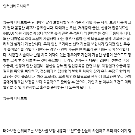
인터넷비교사이트
쌍둥이 태아보험
은 단태아와 달리 보험사별 인수 기준과 가입 가능 시기, 보장 내용이 크
게 달라 꼼꼼한 비교가 중요합니다. 다태아는 조산, 저체중아 출산, 신생아 집중치료실
(NICU) 입원 가능성이 상대적으로 높아 관련 특약을 미리 준비하는 것이 도움이 됩니다.
또한 태아별로 각각 보험에 가입해야 하는 경우가 많아 전체 보험료를 함께 비교해야 합
리적인 설계가 가능합니다. 특히 임신 초기에는 선택 가능한 보험사가 많지만 임신 주수
가 늘어날수록 가입이 제한되는 경우가 있어 가능한 한 빠르게 준비하는 것이 유리합니
다. 시험관 시술이나 난임 치료 이력이 있는 경우에도 가입이 가능한 상품이 있으므로 정
확한 고지 후 심사를 받는 것이 중요합니다. 가입 전에는 저체중아 입원비, 선천성 이상
수술비, 신생아 질환 입원비, 임신성 당뇨 및 임신중독증 관련 보장, 제왕절개 수술비 등
필요한 특약을 확인하고, 갱신형과 비갱신형의 보험료 차이와 장기 유지 부담도 함께 비
교하는 것이 좋습니다. 여러 보험사의 보장 범위와 보험료를 한 번에 비교하면 우리 아이
들에게 필요한 보장을 보다 효율적으로 준비할 수 있으며, 가입 가능 여부와 조건도 미리
확인할 수 있어 안심하고 출산을 준비하는 데 도움이 됩니다.
쌍둥이 태아보험
태아보험 순위비교
는 보험사별 보장 내용과 보험료를 한눈에 확인하고 우리 아이에게 맞