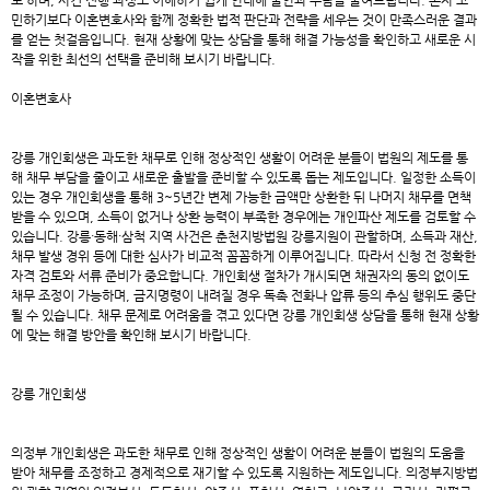
로 하며, 사건 진행 과정도 이해하기 쉽게 안내해 불안과 부담을 줄여드립니다. 혼자 고
민하기보다 이혼변호사와 함께 정확한 법적 판단과 전략을 세우는 것이 만족스러운 결과
를 얻는 첫걸음입니다. 현재 상황에 맞는 상담을 통해 해결 가능성을 확인하고 새로운 시
작을 위한 최선의 선택을 준비해 보시기 바랍니다.
이혼변호사
강릉 개인회생
은 과도한 채무로 인해 정상적인 생활이 어려운 분들이 법원의 제도를 통
해 채무 부담을 줄이고 새로운 출발을 준비할 수 있도록 돕는 제도입니다. 일정한 소득이
있는 경우 개인회생을 통해 3~5년간 변제 가능한 금액만 상환한 뒤 나머지 채무를 면책
받을 수 있으며, 소득이 없거나 상환 능력이 부족한 경우에는 개인파산 제도를 검토할 수
있습니다. 강릉·동해·삼척 지역 사건은 춘천지방법원 강릉지원이 관할하며, 소득과 재산,
채무 발생 경위 등에 대한 심사가 비교적 꼼꼼하게 이루어집니다. 따라서 신청 전 정확한
자격 검토와 서류 준비가 중요합니다. 개인회생 절차가 개시되면 채권자의 동의 없이도
채무 조정이 가능하며, 금지명령이 내려질 경우 독촉 전화나 압류 등의 추심 행위도 중단
될 수 있습니다. 채무 문제로 어려움을 겪고 있다면 강릉 개인회생 상담을 통해 현재 상황
에 맞는 해결 방안을 확인해 보시기 바랍니다.
강릉 개인회생
의정부 개인회생
은 과도한 채무로 인해 정상적인 생활이 어려운 분들이 법원의 도움을
받아 채무를 조정하고 경제적으로 재기할 수 있도록 지원하는 제도입니다. 의정부지방법