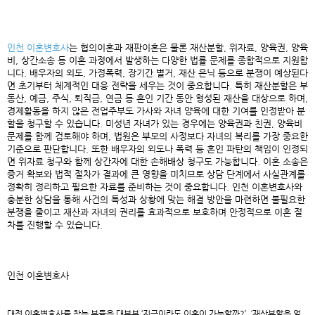
인천 이혼변호사
는 협의이혼과 재판이혼은 물론 재산분할, 위자료, 양육권, 양육
비, 상간소송 등 이혼 과정에서 발생하는 다양한 법률 문제를 종합적으로 지원합
니다. 배우자의 외도, 가정폭력, 장기간 별거, 재산 은닉 등으로 분쟁이 예상된다
면 초기부터 체계적인 대응 전략을 세우는 것이 중요합니다. 특히 재산분할은 부
동산, 예금, 주식, 퇴직금, 연금 등 혼인 기간 동안 형성된 재산을 대상으로 하며,
경제활동을 하지 않은 전업주부도 가사와 자녀 양육에 대한 기여를 인정받아 분
할을 청구할 수 있습니다. 미성년 자녀가 있는 경우에는 양육권과 친권, 양육비
문제를 함께 검토해야 하며, 법원은 부모의 사정보다 자녀의 복리를 가장 중요한
기준으로 판단합니다. 또한 배우자의 외도나 폭력 등 혼인 파탄의 책임이 인정되
면 위자료 청구와 함께 상간자에 대한 손해배상 청구도 가능합니다. 이혼 소송은
증거 확보와 법적 절차가 결과에 큰 영향을 미치므로 상담 단계에서 사실관계를
정확히 정리하고 필요한 자료를 준비하는 것이 중요합니다. 인천 이혼변호사와
충분한 상담을 통해 사건의 특성과 상황에 맞는 해결 방안을 마련하면 불필요한
분쟁을 줄이고 재산과 자녀의 권리를 효과적으로 보호하며 안정적으로 이혼 절
차를 진행할 수 있습니다.
인천 이혼변호사
대전 이혼변호사
를 찾는 분들은 대부분 ‘지금이라도 이혼이 가능할까?’, ‘재산분할은 얼