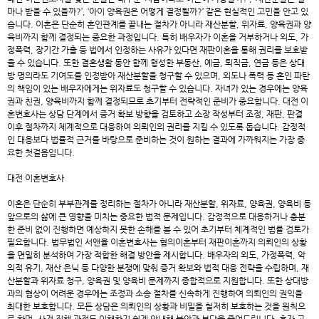
마나 받을 수 있을까?’, ‘아이 양육권은 어떻게 결정될까?’ 같은 현실적인 고민을 안고 있
습니다. 이혼은 단순히 혼인관계를 끝내는 절차가 아니라 재산분할, 위자료, 양육권과 양
육비까지 함께 결정되는 중요한 과정입니다. 특히 배우자가 이혼을 거부하거나 외도, 가
정폭력, 장기간 가출 등 법에서 인정하는 사유가 있다면 재판이혼을 통해 권리를 보호받
을 수 있습니다. 또한 결혼생활 동안 함께 형성한 부동산, 예금, 퇴직금, 연금 등은 상대
방 명의라도 기여도를 인정받아 재산분할을 청구할 수 있으며, 외도나 폭력 등 혼인 파탄
의 책임이 있는 배우자에게는 위자료도 청구할 수 있습니다. 자녀가 있는 경우에는 양육
권과 친권, 양육비까지 함께 결정되므로 초기부터 전략적인 준비가 중요합니다. 대전 이
혼변호사는 상담 단계에서 증거 확보 방향을 검토하고 소장 작성부터 조정, 재판, 판결
이후 절차까지 체계적으로 대응하여 의뢰인의 권리를 지킬 수 있도록 돕습니다. 감정적
인 대응보다 법률적 근거를 바탕으로 준비하는 것이 원하는 결과에 가까워지는 가장 중
요한 첫걸음입니다.
대전 이혼변호사
이혼은 단순히 부부관계를 정리하는 절차가 아니라 재산분할, 위자료, 양육권, 양육비 등
앞으로의 삶에 큰 영향을 미치는 중요한 법적 문제입니다. 감정적으로 대응하거나 충분
한 준비 없이 진행하면 예상하지 못한 손해를 볼 수 있어 초기부터 체계적인 법률 검토가
필요합니다. 법무법인 서앤율
이혼변호사
는 협의이혼부터 재판이혼까지 의뢰인의 상황
을 면밀히 분석하여 가장 적합한 해결 방안을 제시합니다. 배우자의 외도, 가정폭력, 악
의적 유기, 재산 은닉 등 다양한 분쟁에 맞춰 증거 확보와 법적 대응 전략을 수립하며, 재
산분할과 위자료 청구, 양육권 및 양육비 문제까지 종합적으로 지원합니다. 또한 상대방
과의 협상이 어려운 경우에는 조정과 소송 절차를 신속하게 진행하여 의뢰인의 권익을
최대한 보호합니다. 모든 상담은 의뢰인의 상황과 비밀을 철저히 보호하는 것을 원칙으