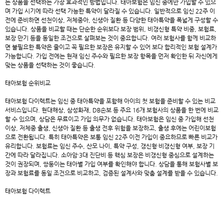
는 상품을 선택하는 가장 효과적인 방법입니다. 태아보험은 임신 중에만 가입할 수 있으
며 가입 시기에 따라 선택 가능한 특약이 달라질 수 있습니다. 일반적으로 임신 22주 이
전에 준비하면 선천이상, 저체중아, 신생아 질환 등 다양한 태아특약을 폭넓게 구성할 수
있습니다. 상품을 비교할 때는 단순한 순위보다 보장 범위, 비갱신형 특약 비중, 보험료,
보장 만기 등을 동일한 조건으로 살펴보는 것이 중요합니다. 여러 보험사를 함께 비교하
면 불필요한 특약은 줄이고 꼭 필요한 보장은 유지할 수 있어 보다 합리적인 보험 설계가
가능합니다. 가입 전에는 현재 임신 주수와 필요한 보장 항목을 먼저 확인한 뒤 자신에게
맞는 상품을 선택하는 것이 좋습니다.
태아보험 순위비교
태아보험 다이렉트
는 임신 중 태아특약을 포함해 아이의 첫 보험을 준비할 수 있는 비교
서비스입니다. 현대해상, 삼성화재, DB손보 등 주요 16개 보험사의 상품을 한 번에 비교
할 수 있으며, 상담은 무료이고 가입 의무가 없습니다. 태아보험은 임신 중 가입해 선천
이상, 저체중 출생, 신생아 질환 등 출생 전후 위험을 보장하고, 출생 후에는 어린이보험
으로 전환됩니다. 특히 태아특약은 보통 임신 22주 이전 가입이 중요하므로 빠른 비교가
유리합니다. 보험료는 임신 주수, 산모 나이, 특약 구성, 갱신형·비갱신형 여부, 보장 기
간에 따라 달라집니다. 소아암·3대 진단비 등 핵심 보장은 비갱신형 중심으로 설계하는
것이 권장되며, 쌍둥이는 태아별 가입 여부를 확인해야 합니다. 상담을 통해 보험사별 보
장과 보험료를 동일 조건으로 비교하고, 검증된 설계사와 맞춤 설계를 받을 수 있습니다.
태아보험 다이렉트