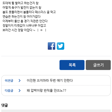
도데체 뭘 할려고 하는건지 참
어떻게 축구가 발전이 없는지 참
볼도 못돌리면서 볼돌리다 패스미스 골 먹고
연습은 하는건지 참 어이가없다
이제부터 울산 홈 경기 직관은 안간다
정말이지 티켓값이 너무너무 아깝고
보러간 시간 정말 아깝다 ㄴ ㅣ ㅁ ㅣ
이진현 쓰지마라 두번 얘기 안한다
왜 압박이랑 반칙을 안쓰노??
댓글