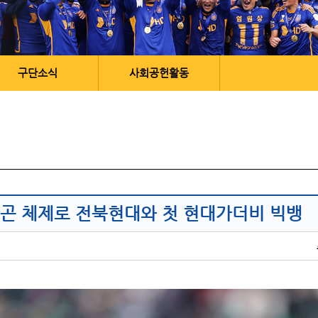
구단소식
사회공헌활동
 김판곤 체제로 전북현대와 첫 현대가더비 빅뱅