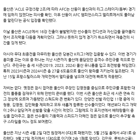
울산은 ‘ACLE 규정(5항 2조)에 따라 AFC는 산둥이 울산과의 리그 스테이지(동부) 경기
에 임하지 않겠다는 의사를 확인, 이후 산둥이 AFC 챔피언스리그 엘리트에서도 물러남
을 알린다’는 공식 입장을 확인했다.
이날 울산은 ACLE에서 16강 진출이 불발됐지만 선수들의 컨디션과 자신감을 끌어올리
면서 조직력을 다듬을 계획이었다. 그러나 뜻하지 않게 경기가 취소되면서 재충전의 시
간을 갖게 됐다.
아시아 무대 최종전을 마무리한 울산은 당분간 K리그1에만 집중할 수 있다. 이번 경기가
흥미를 끄는 이유 중 하나는 지난 시즌까지 울산에 몸담았던 공격수 주민규를 적으로 만
난다. 주민규는 총 세 시즌(2019, 2023, 2024) 울산 유니폼을 입고 최전방을 책임졌다.
특히 2023시즌과 2024시즌 총 27골 6도움으로 울산이 왕좌를 지키는데 일조했다. 지
난 15일 포항스틸러스와 개막전에서 멀티골을 넣으며 대전에 빠르게 적응했다.
자비는 없다. 옛정은 잠시 접어둔 울산이 주장인 김영권을 중심으로 주민규를 포함한 대
전의 돌풍을 잠재우기 위해 만반의 준비를 했다. 이번 시즌 울산은 최근 세 시즌 연속 리
그 정상에 오르며 가동됐던 스쿼드와 큰 변화가 있다. 안양전 선발 라인업 11명 중에 이
청용, 김영권, 김민혁을 제외하고 모두 새롭게 합류한 선수들이었다. 예년보다 리그 개막
이 2주나 앞당겨져 손발을 맞출 시간이 적었다. 그럼에도 각 포지션에서 베테랑들이 중
심을 잡아주고, 젊은 선수들의 기동력과 스피드가 더해진 점은 앞으로 울산이 추구할 축
구 스타일을 어느 정도 보여줬다.
울산은 지난 시즌 4월 2일 대전 원정에서 0대2로 패했지만, 5월 25일 홈에서 4대1로 승
리했다. 9월 27일 적지에서 1대0으로 이기며 2승 1패로 앞섰다. 김민우, 루빅손(2골),