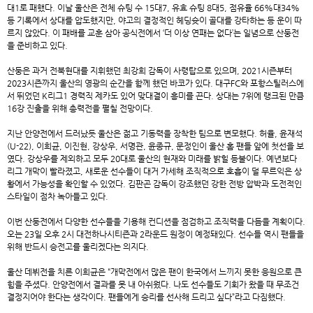
대1로 패했다. 이날 울산은 전체 슈팅 수 15대7, 유효 슈팅 8대5, 점유율 66%대34%
등 기록에서 상대를 압도했지만, 야고의 결정적인 헤딩슛이 골대를 강타하는 등 운이 따
르지 않았다. 이 패배를 교훈 삼아 공식전에서 ‘더 이상 연패는 없다’는 일념으로 산둥전
을 준비하고 있다.
산둥은 과거 전북현대를 지휘했던 최강희 감독이 사령탑으로 있으며, 2021시즌부터
2023시즌까지 울산의 영광의 순간을 함께 했던 바코가 있다. 대구FC와 포항스틸러스에
서 뛰었던 K리그1 경력직 제카도 있어 맞대결이 흥미를 끈다. 상대는 7위에 랭크된 만큼
16강 진출을 위해 총력전을 펼칠 전망이다.
지난 안양전에서 드러났듯 울산은 젊고 기동력을 장착한 팀으로 변모했다. 허율, 윤재석
(U-22), 이희균, 이진현, 강상우, 서명관, 윤종규, 문정인이 울산 홈 팬들 앞에 첫선을 보
였다. 강상우를 제외하고 모두 20대로 울산의 현재와 미래를 밝힐 등불이다. 예년보다
리그 개막이 빨라졌고, 새로운 선수들이 대거 가세해 조직적으로 호흡이 덜 무르익은 상
황에서 가능성을 확인할 수 있었다. 김판곤 감독이 강조했던 강한 전방 압박과 도전적인
스타일이 점차 녹아들고 있다.
이번 산둥전에서 다양한 선수들을 기용해 컨디션을 점검하고 조직력을 다듬을 계획이다.
오는 23일 오후 2시 대전하나시티즌과 2라운드 원정이 예정돼있다. 선수들 역시 팬들을
위해 반드시 승전고를 울리겠다는 의지다.
울산 데뷔전을 치른 이희균은 “개막전에서 많은 팬이 한국에서 느끼지 못한 응원으로 큰
힘을 주셨다. 안양전에서 결과를 못 내 아쉬웠다. 나도 선수들도 기회가 왔을 때 무조건
결정지어야 한다는 생각이다. 팬들에게 승리를 선사해 드리고 싶다”라고 다짐했다.