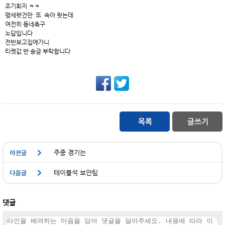
조기회지 ㅋㅋ
맹세햇건만 또 속아 왓는데
여전히 동네축구
노답입니다
전반보고집에가니
티켓값 반 송금 부탁합니다
주중 경기는
테이블석 보안팀
댓글