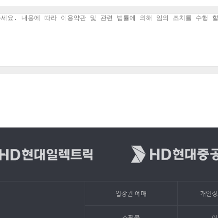
입장권 예매
개인정
쇼핑몰
이