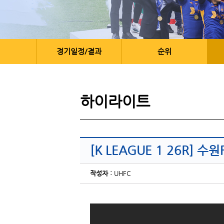
경기일정/결과
순위
하이라이트
[K LEAGUE 1 26R] 수
작성자 :
UHFC