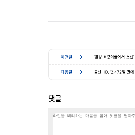
‘말컹 호랑이굴에서 첫선’
울산 HD, ‘2,472일 
댓글