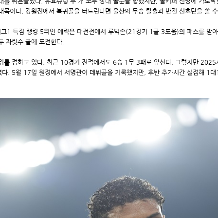
를 뒤흔들었다. 유효슈팅 두 개 모두 상대 골문을 향했지만, 골키퍼 선방에 가로막
 대목이다. 강원전에서 복귀골을 터트린다면 울산의 무승 탈출과 반전 신호탄을 쏠 수
리그1 득점 랭킹 5위인 에릭은 대전전에서 루빅손(21경기 1골 3도움)의 패스를 
두 자릿수 골에 도전한다.
위를 점하고 있다. 최근 10경기 전적에서도 6승 1무 3패로 앞선다. 그렇지만 2025
졌다. 5월 17일 원정에서 서명관이 데뷔골을 기록했지만, 후반 추가시간 실점해 1대