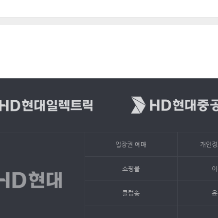
입장권 예매
개인정
쇼핑몰
이
클럽송
윤