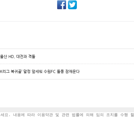
 울산 HD, 대전과 격돌
만에 K리그 복귀골’ 말컹 앞세워 수원FC 돌풍 잠재운다