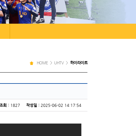
HOME > UHTV >
하이라이트
조회 :
1827
작성일 :
2025-06-02 14:17:54