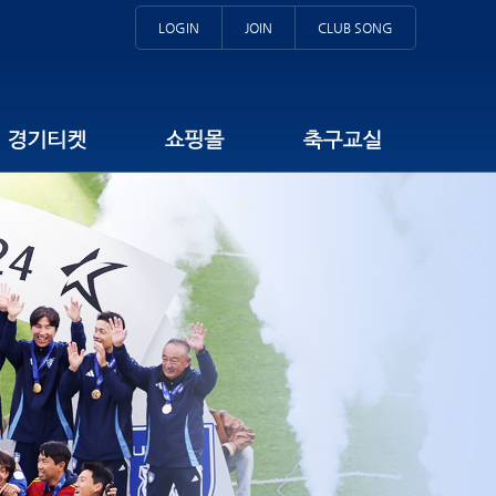
LOGIN
JOIN
CLUB SONG