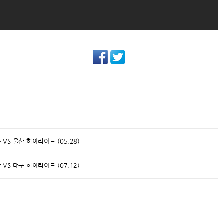
광주 VS 울산 하이라이트 (05.28)
울산 VS 대구 하이라이트 (07.12)