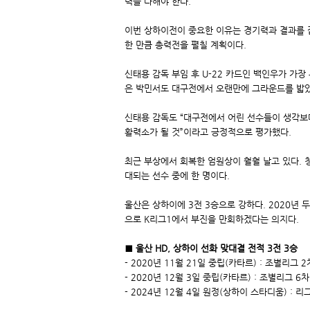
력을 다해야 한다.
이번 상하이전이 중요한 이유는 경기력과 결과를 잡
한 만큼 총력전을 펼칠 계획이다.
신태용 감독 부임 후 U-22 카드인 백인우가 가
은 박민서도 대구전에서 오랜만에 그라운드를 밟았
신태용 감독도 “대구전에서 어린 선수들이 생각보다
활력소가 될 것”이라고 긍정적으로 평가했다.
최근 부상에서 회복한 엄원상이 훨훨 날고 있다. 
대되는 선수 중에 한 명이다.
울산은 상하이에 3전 3승으로 강하다. 2020년 두
으로 K리그1에서 부진을 만회하겠다는 의지다.
■ 울산 HD, 상하이 선화 맞대결 전적 3전 3승
- 2020년 11월 21일 중립(카타르) : 조별리그 
- 2020년 12월 3일 중립(카타르) : 조별리그 6
- 2024년 12월 4일 원정(상하이 스타디움) : 