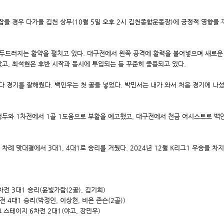
을 경우 다가올 김천 상무(10월 5일 오후 2시 김천종합운동장)에 긍정적 영향을 
장 두드러지는 활약을 펼치고 있다. 대구전에서 왼쪽 공격에 활력을 불어넣으며 새로운
고, 최석현은 후반 시작과 동시에 투입되는 등 꾸준히 중용되고 있다.
 경기를 잘해줬다. 백인우는 첫 골을 넣었다. 박민서는 내가 와서 처음 경기에 나섰
청두와 1차전에서 1골 1도움으로 부활을 예고했고, 대구전에서 천금 어시스트로 백인
 차례 맞대결에서 3대1, 4대1로 승리를 거뒀다. 2024년 12월 K리그1 우승을 차
2차전 3대1 승리(윤빛가람(2골), 김기희)
차전 4대1 승리(박정인, 이상헌, 비욘 존슨(2골))
리그 스테이지 6차전 2대1(야고, 강민우)