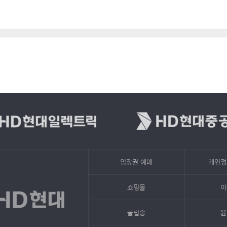
입장권 예매
개인정
쇼핑몰
이
클럽송
윤