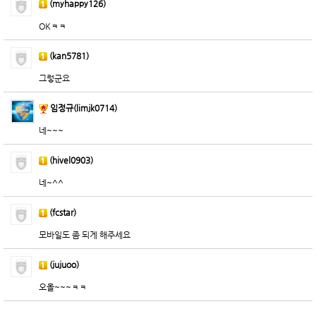
(myhappy126)
OKㅋㅋ
(kan5781)
그렇군요
임정규(limjk0714)
네~~~
(hivel0903)
네~^^
(fcstar)
모바일도 좀 되게 해주세요
(jujuoo)
오올~~~ㅋㅋ