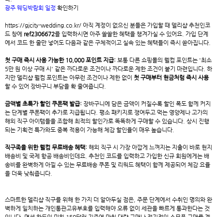
광주 웨딩박람회 일정
확인하기
https://gjcity-wedding.co.kr/ 아직 계정이 없으신 분들은 가입할 때
델리샵 추천인코
드
창에
ref2306672
를 입력하시면 아주 쏠쏠한 혜택을 챙겨가실 수 있어요. 가입 단계
에서 코드 한 줄만 넣어도 다음과 같은 구체적이고 실속 있는 혜택들이 즉시 쏟아집니다.
첫 구매 즉시 사용 가능한 10,000 포인트 지급:
보통 다른 쇼핑몰의 웰컴 포인트는 '최소
5만 원 이상 구매 시' 같은 까다로운 조건이나 까다로운 제한 조건이 붙기 마련입니다. 하
지만 델리샵 웰컴 포인트는 아무런 조건이나 제한 없이
첫 구매부터 현금처럼 즉시 사용
할 수 있어 장바구니 부담을 확 줄여줍니다.
금액별 초특가 할인 쿠폰팩 발급:
장바구니에 담은 금액이 커질수록 할인 폭도 함께 커지
는 단계별 쿠폰팩이 추가로 지급됩니다. 평소 패키지로 쟁여두고 먹는 영양제나 고가의
해외 직구 아이템들을 조합해 최적의 할인가로 똑똑하게 구매할 수 있습니다. 상시 진행
되는 기획전 특가와도 중복 적용이 가능해 체감 할인율이 매우 높습니다.
직구족을 위한 웰컴 무료배송 혜택:
해외 직구 시 가장 아깝게 느껴지는 지출이 바로 현지
배송비 및 국제 항공 배송비인데요. 추천인 코드를 입력하고 가입한 신규 회원에게는 배
송비를 완벽하게 아낄 수 있는 무료배송 쿠폰 및 리워드 혜택이 함께 제공되어 체감 요율
을 더욱 낮춰줍니다.
스마트한 델리샵 직구를 위해 한 가지 더 알아두실 점은, 주문 단계에서 수취인 명의와 완
벽하게 일치하는 개인통관고유부호를 입력해야 오류 없이 세관을 빠르게 통과한다는 것