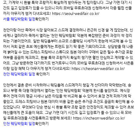
고, 가계약 시 환불 특약 조항까지 확실하게 받아두는 게 팁이랍니다. 그냥 가면 대기 시
간도 길고 입장료가 있을 수 있으니 미리 모바일 무료초대권 신청하셔서 각종 웰컴 선물
까지 야무지게 챙겨 다녀오세요! https://seoul-wedifair.co.kr/
서울 웨딩박람회 일정
확인하기
천안이랑 아산 쪽에서 식장 알아보고 스드메 결정하려니 은근히 신경 쓸 게 많았는데, 신
세계나 갤러리아 쪽에서 열리는 ‘
천안 웨딩박람회
’ 덕분에 복잡했던 준비 과정이 싹 정리
되는 기분이었어요. 일반 웨딩홀부터 소규모 스몰웨딩 시세까지 한눈에 비교해 볼 수 있
어서 저희 같은 초보 예신들에게는 트렌드 읽기 딱 좋은 기회더라고요. 상담받을 때 나중
에 붉어질 수 있는 드레스 피팅비나 스튜디오 원본 데이터 구매비 같은 필수 추가금 포함
여부를 꼼꼼히 체크하고, 환불 특약 조항까지 확실히 챙기면 훨씬 안심하고 계약할 수 있
어요. 그냥 방문하면 대기하기도 번거로우니 미리 모바일 무료초대권 신청하셔서 사은품
이랑 입장 혜택 다 야무지게 챙겨 다녀오세요! https://cheonan-wedifair.co.kr/
천안 웨딩박람회 일정
확인하기
인천에서 결혼 준비 시작하려니 웨딩홀에 스드메까지 챙길 게 산더미라 막막했는데, 송
도나 부평 쪽 대형 매장에서 열리는 ‘
인천 웨딩박람회
’ 덕분에 한시름 놓았어요. 예식장
투어 전에 미리 평균 시세나 남은 타임을 싹 비교해 볼 수 있어서 호갱 견적 피하기에 딱
좋았고, 드레스 피팅비나 원본 데이터 비용 같은 숨은 추가금 조건도 꼼꼼히 확인해 볼 수
있었답니다. 무엇보다 단순 변심 시 환불 특약 조항 같은 안전장치도 체크할 수 있어 초보
예신들에게 큰 도움이 돼요. 그냥 가면 대기 시간도 길고 입장료가 들 수 있으니 꼭 모바
일 무료초대권을 사전등록하고 방문해 보세요! https://incheon-wedifair.co.kr/
인천 웨딩박람회 일정
확인하기