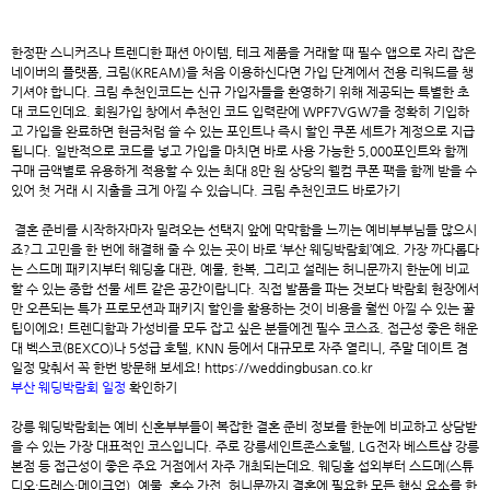
한정판 스니커즈나 트렌디한 패션 아이템, 테크 제품을 거래할 때 필수 앱으로 자리 잡은
네이버의 플랫폼, 크림(KREAM)을 처음 이용하신다면 가입 단계에서 전용 리워드를 챙
기셔야 합니다.
크림 추천인코드
는 신규 가입자들을 환영하기 위해 제공되는 특별한 초
대 코드인데요. 회원가입 창에서 추천인 코드 입력란에 WPF7VGW7을 정확히 기입하
고 가입을 완료하면 현금처럼 쓸 수 있는 포인트나 즉시 할인 쿠폰 세트가 계정으로 지급
됩니다. 일반적으로 코드를 넣고 가입을 마치면 바로 사용 가능한 5,000포인트와 함께
구매 금액별로 유용하게 적용할 수 있는 최대 8만 원 상당의 웰컴 쿠폰 팩을 함께 받을 수
있어 첫 거래 시 지출을 크게 아낄 수 있습니다.
크림 추천인코드 바로가기
결혼 준비를 시작하자마자 밀려오는 선택지 앞에 막막함을 느끼는 예비부부님들 많으시
죠?그 고민을 한 번에 해결해 줄 수 있는 곳이 바로 ‘
부산 웨딩박람회
’예요. 가장 까다롭다
는 스드메 패키지부터 웨딩홀 대관, 예물, 한복, 그리고 설레는 허니문까지 한눈에 비교
할 수 있는 종합 선물 세트 같은 공간이랍니다. 직접 발품을 파는 것보다 박람회 현장에서
만 오픈되는 특가 프로모션과 패키지 할인을 활용하는 것이 비용을 훨씬 아낄 수 있는 꿀
팁이에요! 트렌디함과 가성비를 모두 잡고 싶은 분들에겐 필수 코스죠. 접근성 좋은 해운
대 벡스코(BEXCO)나 5성급 호텔, KNN 등에서 대규모로 자주 열리니, 주말 데이트 겸
일정 맞춰서 꼭 한번 방문해 보세요! https://weddingbusan.co.kr
부산 웨딩박람회 일정
확인하기
강릉 웨딩박람회
는 예비 신혼부부들이 복잡한 결혼 준비 정보를 한눈에 비교하고 상담받
을 수 있는 가장 대표적인 코스입니다. 주로 강릉세인트존스호텔, LG전자 베스트샵 강릉
본점 등 접근성이 좋은 주요 거점에서 자주 개최되는데요. 웨딩홀 섭외부터 스드메(스튜
디오·드레스·메이크업), 예물, 혼수 가전, 허니문까지 결혼에 필요한 모든 핵심 요소를 한