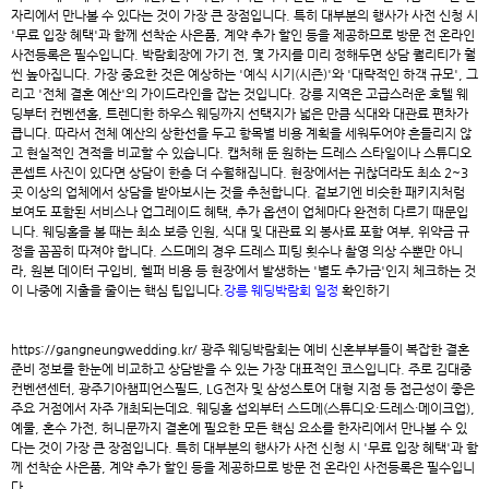
자리에서 만나볼 수 있다는 것이 가장 큰 장점입니다. 특히 대부분의 행사가 사전 신청 시
'무료 입장 혜택'과 함께 선착순 사은품, 계약 추가 할인 등을 제공하므로 방문 전 온라인
사전등록은 필수입니다. 박람회장에 가기 전, 몇 가지를 미리 정해두면 상담 퀄리티가 훨
씬 높아집니다. 가장 중요한 것은 예상하는 '예식 시기(시즌)'와 '대략적인 하객 규모', 그
리고 '전체 결혼 예산'의 가이드라인을 잡는 것입니다. 강릉 지역은 고급스러운 호텔 웨
딩부터 컨벤션홀, 트렌디한 하우스 웨딩까지 선택지가 넓은 만큼 식대와 대관료 편차가
큽니다. 따라서 전체 예산의 상한선을 두고 항목별 비용 계획을 세워두어야 흔들리지 않
고 현실적인 견적을 비교할 수 있습니다. 캡처해 둔 원하는 드레스 스타일이나 스튜디오
콘셉트 사진이 있다면 상담이 한층 더 수월해집니다. 현장에서는 귀찮더라도 최소 2~3
곳 이상의 업체에서 상담을 받아보시는 것을 추천합니다. 겉보기엔 비슷한 패키지처럼
보여도 포함된 서비스나 업그레이드 혜택, 추가 옵션이 업체마다 완전히 다르기 때문입
니다. 웨딩홀을 볼 때는 최소 보증 인원, 식대 및 대관료 외 봉사료 포함 여부, 위약금 규
정을 꼼꼼히 따져야 합니다. 스드메의 경우 드레스 피팅 횟수나 촬영 의상 수뿐만 아니
라, 원본 데이터 구입비, 헬퍼 비용 등 현장에서 발생하는 '별도 추가금'인지 체크하는 것
이 나중에 지출을 줄이는 핵심 팁입니다.
강릉 웨딩박람회 일정
확인하기
https://gangneungwedding.kr/
광주 웨딩박람회
는 예비 신혼부부들이 복잡한 결혼
준비 정보를 한눈에 비교하고 상담받을 수 있는 가장 대표적인 코스입니다. 주로 김대중
컨벤션센터, 광주기아챔피언스필드, LG전자 및 삼성스토어 대형 지점 등 접근성이 좋은
주요 거점에서 자주 개최되는데요. 웨딩홀 섭외부터 스드메(스튜디오·드레스·메이크업),
예물, 혼수 가전, 허니문까지 결혼에 필요한 모든 핵심 요소를 한자리에서 만나볼 수 있
다는 것이 가장 큰 장점입니다. 특히 대부분의 행사가 사전 신청 시 '무료 입장 혜택'과 함
께 선착순 사은품, 계약 추가 할인 등을 제공하므로 방문 전 온라인 사전등록은 필수입니
다.