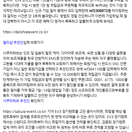
입니다. 면세 한도인 미화 150달러 기준에 맞춰 대량 구매나 정기적인 소모품 구매를 계
획하신다면, 가입 시 받은 1만 원 적립금과 쿠폰팩을 적극적으로 녹여내는 것이 가장 정
석적인 테크닉입니다. 신규 가입 절차 중에서 코드 입력란에
ref2306672
를 타이핑하는
데 걸리는 시간은 단 3초에 불과합니다. 방법도 정말 간단하니까 이번에 가입하실 때 절
대 깜빡하지 마시고 이 모든 혜택 다 챙겨서 똑똑하고 알뜰하게 쇼핑해 보세요.
https://delishopevent.co.kr/
델리샵 추천인
입력 바로가기
사쿠라허브
는 인도 및 일본의 탈모 케어, 다이어트 보조제, 숙면 상품 등 다양한 글로벌
의약 보조제품을 한국 안방까지 EMS로 안전하게 직송해 주는 해외 직구 플랫폼입니다.
고환율 시대에 지출을 줄여 똑똑하게 쇼핑하기 위해서는 회원가입 시 반드시 SNS 간편
가입이 아닌 일반 회원가입을 선택하고 추천인코드 창에 ref3641106을 입력해야 하며,
가입 즉시 조건 없이 현금처럼 쓸 수 있는 10,000원의 웰컴 적립금이 지급됩니다. 주문
단계에서는 이 가입 적립금과 함께 금액별 상시 할인 쿠폰(코드: 0001, 4175, 1004)을
중복으로 레이어링하여 최대 수만 원의 추가 할인을 받을 수 있으며, 배송은 결제 완료 후
통관 절차를 거쳐 평균 7일~14일(영업일 기준) 정도 소요되므로 개인통관고유부호를 정
확히 기재하여 알뜰하고 안전한 직구 혜택을 완성하시기 바랍니다.
사쿠라허브 추천인
확인하기
https://sakura-event.co.kr/ 기아 EV3 장기렌트를 고민 중이시라면, 트림별 예상 월
렌트료부터 업체별 프로모션까지 한 번에 비교해볼 수 있는 곳이 있어요.
EV3 장기렌트
에서는 스탠다드 라이트부터 어스 트림까지 옵션별 견적을 확인하고, 검증된 장기렌트
업체 여러 곳의 조건을 나란히 비교한 뒤 원하는 곳에 바로 무료 견적을 요청할 수 있습니