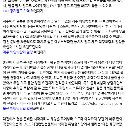
다. 보증금, 선수금, 주행거리 제한처럼 계약 전에 꼭 따져봐야 할 부분들도 정리돼 있어
서, 발품 팔지 않고도 나에게 맞는 EV3 장기렌트 조건을 빠르게 찾을 수 있어요.
EV3 장기렌트 가격
확인하기
제주에서 결혼을 준비 중이라면 지금 열리고 있는
제주 웨딩박람회
를 꼭 확인해보세요.
제주 웨딩박람회에서는 웨딩홀 대관부터 스드메, 혼수가전, 신혼여행까지 한 자리에서
여러 업체를 직접 비교하고 상담받을 수 있어 발품을 크게 줄일 수 있습니다. 사전에 무료
초대권을 신청하고 방문하면 박람회 기간 한정 할인 혜택과 사은품까지 챙길 수 있으니,
결혼 준비를 효율적으로 마치고 싶은 예비부부라면 놓치지 말고 제주 웨딩박람회 일정을
확인해보시길 추천드립니다.
제주 웨딩박람회 일정
확인하기
울산에서 결혼 준비를 시작하려니 웨딩홀 투어부터 스드메 예약까지 챙길 게 너무 많아
걱정이었는데, 롯데백화점 울산점이나 대형 행사장에서 열리는 '
울산 웨딩박람회
' 덕분
에 한 번에 가닥을 잡을 수 있었어요. 인기 식장들의 남은 골든타임이나 식대, 대관료 할
인을 현장에서 바로 비교할 수 있고, 허니문 특전과 혼수가전 혜택까지 묶어서 훑어볼 수
있어서 주말 하루 동안 정말 요긴하게 견적을 짜봤답니다. 특히 플래너님과 상담하면서
나중에 추가금 폭탄이 될 수 있는 드레스 피팅비나 스튜디오 원본비 같은 세세한 품목들
을 투명하게 미리 필터링해 볼 수 있어 안심이 되더라고요. 그냥 가시면 혼잡하거나 대기
시간이 길어질 수 있으니 꼭 모바일 무료초대권을 미리 신청하셔서 입장권이랑 사전 예
약 선물까지 야무지게 챙겨 다녀오시길 추천해 드려요! https://ulsan-wedifair.co.kr
울산 웨딩박람회 일정
확인하기
대전에서 결혼 준비를 시작하려니 웨딩홀 투어부터 스드메 예약까지 챙길 게 너무 많아
걱정이었는데, DCC 대전컨벤션센터나 백화점 특별행사장에서 열리는 '
대전 웨딩박람