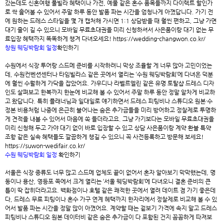
갔는데도 신혼여행 풀빌라 혜택이나 가전, 예물 같은 혼수 품목들까지 다이렉트 할인가
로 싹 훑어볼 수 있어서 주말 하루 동안 발품 파는 시간을 엄청나게 아꼈답니다. 가기 전
에 원하는 드레스 스타일을 몇 개 캡처해 가시면 1:1 상담받을 때 훨씬 편하고, 그냥 가면
대기 줄이 길 수 있으니 모바일 무료초대권을 미리 신청하셔서 사은품이랑 대기 없는 무
료입장 혜택까지 똑똑하게 챙겨 다녀오세요! https://wedding-changwon.co.kr/
창원 웨딩박람회 일정
확인하기
수원에서 식장 투어랑 스드메 준비를 시작하려니 막상 조율할 게 너무 많아 고민이었는
데, 수원컨벤션센터나 타임빌라스 같은 곳에서 열리는 ‘
수원 웨딩박람회
’에 다녀온 덕분
에 훨씬 수월하게 가닥을 잡았어요. 가우디나 라벨르엘린 같은 유명 토탈샵 드레스 디자
인도 살펴보고 한복까지 한눈에 비교해 볼 수 있어서 주말 하루 동안 정말 알차게 비교하
고 왔답니다. 특히 플래너님과 일대일로 얘기하면서 드레스 피팅비나 스튜디오 원본·수
정본 비용처럼 나중에 은근히 불어나는 숨은 추가금들을 미리 방어하고 정찰제로 투명하
게 견적을 내볼 수 있어서 마음에 쏙 들더라고요. 그냥 가기보다는 모바일 무료초대권을
미리 신청해 두고 가야 대기 없이 바로 입장할 수 있고 상담 사은품이랑 계약 환불 특약
조항 같은 실속 혜택들도 깔끔하게 챙길 수 있으니 꼭 사전등록하고 방문해 보세요!
https://suwon-wedifair.co.kr/
수원 웨딩박람회 일정
확인하기
서울은 식장 종류도 너무 많고 스드메 업체도 끝이 없어서 혼자 알아보기 막막했는데, 명
동이나 용산, 영등포 쪽에서 크게 열리는 ‘
서울 웨딩박람회
’에 다녀오니 결혼 준비의 큰
틀이 딱 잡히더라고요. 백화점이나 호텔 같은 쾌적한 곳에서 열려 데이트 겸 가기 좋은데
다, 드레스 무료 피팅이나 혼수 가구 연계 혜택까지 한자리에서 정찰제로 비교해 볼 수 있
어서 발품 파는 시간을 정말 많이 아꼈어요. 계약할 때는 겉보기 가격에 속지 말고 드레스
피팅비나 스튜디오 원본 데이터비 같은 숨은 추가금이 다 포함된 건지 꼼꼼하게 따져보