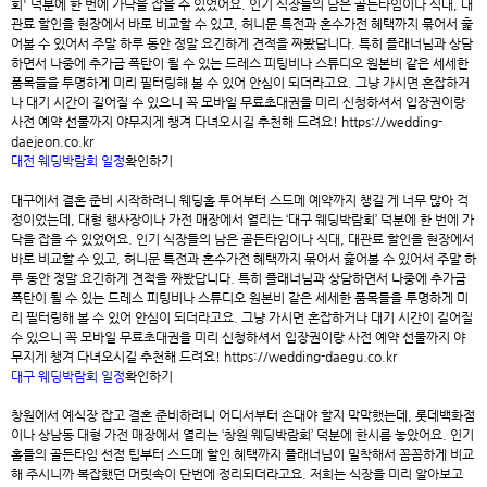
회
' 덕분에 한 번에 가닥을 잡을 수 있었어요. 인기 식장들의 남은 골든타임이나 식대, 대
관료 할인을 현장에서 바로 비교할 수 있고, 허니문 특전과 혼수가전 혜택까지 묶어서 훑
어볼 수 있어서 주말 하루 동안 정말 요긴하게 견적을 짜봤답니다. 특히 플래너님과 상담
하면서 나중에 추가금 폭탄이 될 수 있는 드레스 피팅비나 스튜디오 원본비 같은 세세한
품목들을 투명하게 미리 필터링해 볼 수 있어 안심이 되더라고요. 그냥 가시면 혼잡하거
나 대기 시간이 길어질 수 있으니 꼭 모바일 무료초대권을 미리 신청하셔서 입장권이랑
사전 예약 선물까지 야무지게 챙겨 다녀오시길 추천해 드려요! https://wedding-
daejeon.co.kr
대전 웨딩박람회 일정
확인하기
대구에서 결혼 준비 시작하려니 웨딩홀 투어부터 스드메 예약까지 챙길 게 너무 많아 걱
정이었는데, 대형 행사장이나 가전 매장에서 열리는 ‘
대구 웨딩박람회
’ 덕분에 한 번에 가
닥을 잡을 수 있었어요. 인기 식장들의 남은 골든타임이나 식대, 대관료 할인을 현장에서
바로 비교할 수 있고, 허니문 특전과 혼수가전 혜택까지 묶어서 훑어볼 수 있어서 주말 하
루 동안 정말 요긴하게 견적을 짜봤답니다. 특히 플래너님과 상담하면서 나중에 추가금
폭탄이 될 수 있는 드레스 피팅비나 스튜디오 원본비 같은 세세한 품목들을 투명하게 미
리 필터링해 볼 수 있어 안심이 되더라고요. 그냥 가시면 혼잡하거나 대기 시간이 길어질
수 있으니 꼭 모바일 무료초대권을 미리 신청하셔서 입장권이랑 사전 예약 선물까지 야
무지게 챙겨 다녀오시길 추천해 드려요! https://wedding-daegu.co.kr
대구 웨딩박람회 일정
확인하기
창원에서 예식장 잡고 결혼 준비하려니 어디서부터 손대야 할지 막막했는데, 롯데백화점
이나 상남동 대형 가전 매장에서 열리는 ‘
창원 웨딩박람회
’ 덕분에 한시름 놓았어요. 인기
홀들의 골든타임 선점 팁부터 스드메 할인 혜택까지 플래너님이 밀착해서 꼼꼼하게 비교
해 주시니까 복잡했던 머릿속이 단번에 정리되더라고요. 저희는 식장을 미리 알아보고