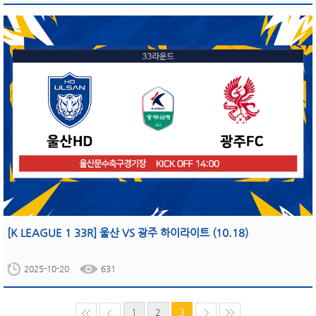
[K LEAGUE 1 33R] 울산 VS 광주 하이라이트 (10.18)
2025-10-20
631
1
2
3