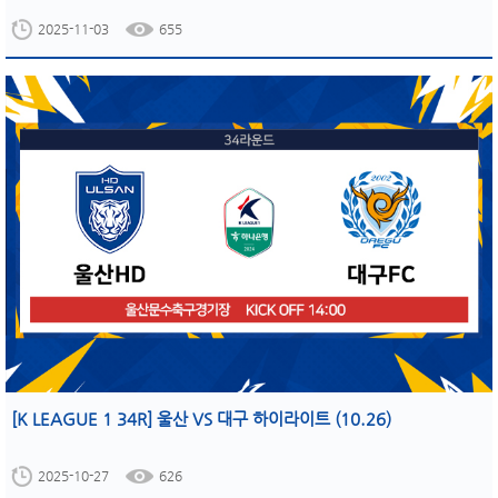
2025-11-03
655
[K LEAGUE 1 34R] 울산 VS 대구 하이라이트 (10.26)
2025-10-27
626