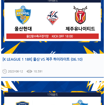
[K LEAGUE 1 18R] 울산 VS 제주 하이라이트 (06.10)
2023-06-12
10,591