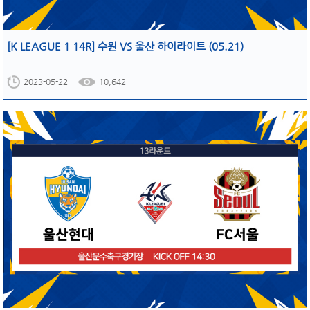
[K LEAGUE 1 14R] 수원 VS 울산 하이라이트 (05.21)
2023-05-22
10,642