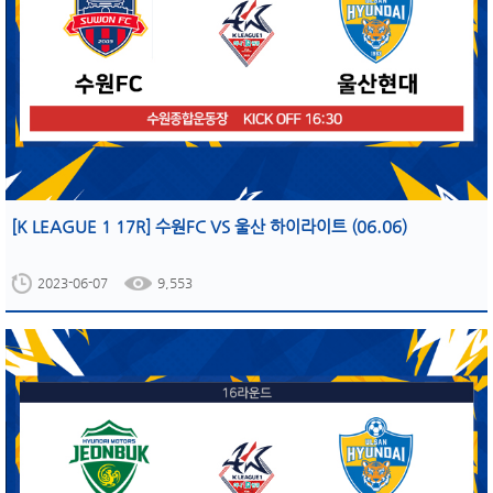
[K LEAGUE 1 17R] 수원FC VS 울산 하이라이트 (06.06)
2023-06-07
9,553