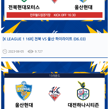
[K LEAGUE 1 16R] 전북 VS 울산 하이라이트 (06.03)
2023-06-05
9,727