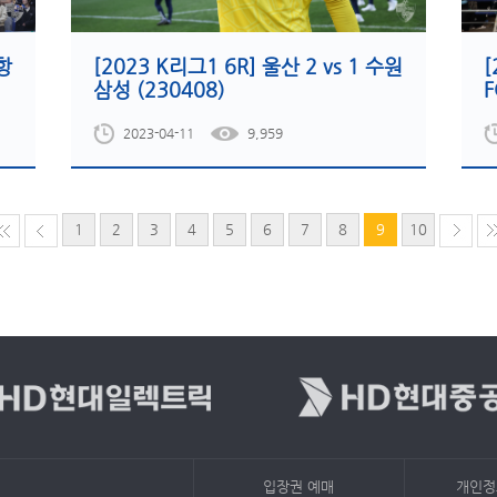
포항
[2023 K리그1 6R] 울산 2 vs 1 수원
[
삼성 (230408)
F
2023-04-11
9,959
1
2
3
4
5
6
7
8
9
10
입장권 예매
개인정