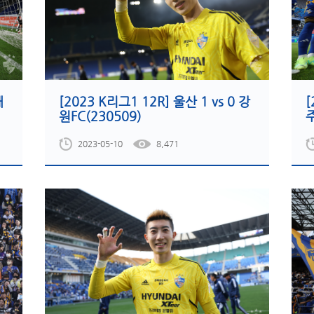
대
[2023 K리그1 12R] 울산 1 vs 0 강
[
원FC(230509)
주
2023-05-10
8,471