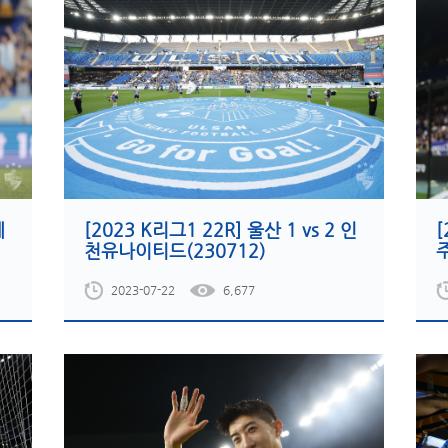
제
[2023 K리그1 22R] 울산 1 vs 2 인
[
천유나이티드(230712)
주
2023-07-22
6,677