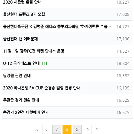
2020 시즌권 환불 안내
18,227
울산현대 프렌즈 8기 모집
17,008
울산현대축구단 X 김병준 레다스 흉부외과의원 '하지정맥류 수술' 대상자 모집
14,727
울산현대 팬 여러분께
17,196
11월 1일 광주FC전 티켓 안내소 운영
14,527
U-12 공개테스트 안내
[1]
18,804
원정팬 관련 안내
16,382
2020 하나은행 FA CUP 준결승 일정 변경 안내
16,135
무관중 경기 전환 안내
16,629
홈경기 2연전 티켓예매 연기
16,575
7
8
9